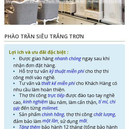
PHÀO TRẦN SIÊU TRẮNG TRƠN
Lợi ích và ưu đãi đặc biệt :
Được giao hàng
nhanh chóng
ngay sau khi
nhận đơn đặt hàng.
Hỗ trợ tư vấn
kỹ thuật
miễn phí
cho thợ thi
công mới vào nghề.
Tư vấn và
thiết kế
miễn phí
cho Khách Hàng có
nhu cầu làm hoàn thiện.
Thợ thi công
trực tiếp
được đào tạo tay nghề
kinh nghiệm
tỉ mỉ, chi
cao,
lâu năm, làm cẩn thận,
đến từng
milimet.
tiết
Sản phẩm
chính hãng
, thợ thi công
chất lượng
,
một lần
mãi
đảm bảo làm
, sử dụng
.
Tặng thêm
bảo hành 12 tháng (tổng bảo hành