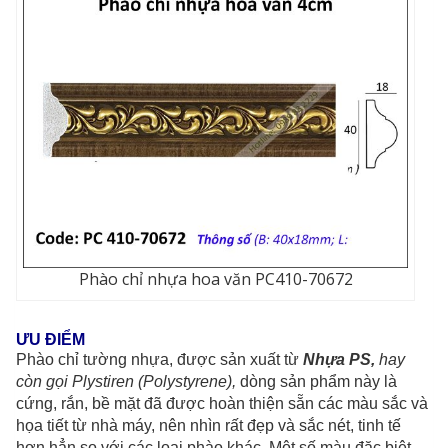
Phào chỉ nhựa hoa văn PC410-70672
ƯU ĐIỂM
Phào chỉ tường nhựa, được sản xuất từ
Nhựa PS,
hay
còn gọi Plystiren (Polystyrene),
dòng sản phẩm này là
cứng, rắn, bề mặt đã được hoàn thiện sẵn các màu sắc và
họa tiết từ nhà máy, nên nhìn rất đẹp và sắc nét, tinh tế
hơn hẳn so với các loại phào khác. Một số màu đặc biệt