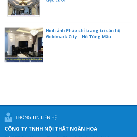
Hình ảnh Phào chỉ trang trí căn hộ
Goldmark City – Hồ Tùng Mậu
THÔNG TIN LIÊN HỆ
CÔNG TY TNHH NỘI THẤT NGÂN HOA