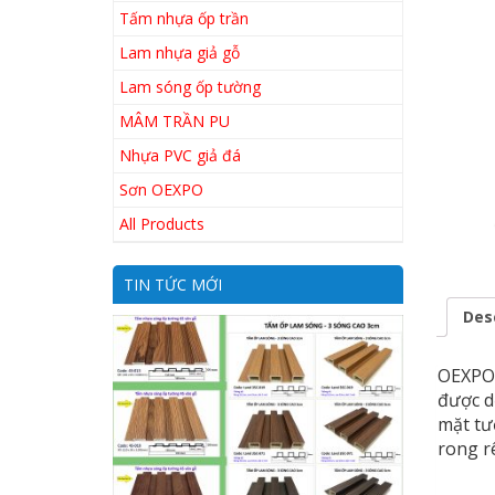
Tấm nhựa ốp trần
Lam nhựa giả gỗ
Lam sóng ốp tường
MÂM TRẦN PU
Nhựa PVC giả đá
Sơn OEXPO
All Products
TIN TỨC MỚI
Des
OEXPO 
được d
mặt tư
rong r