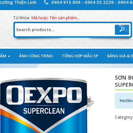
 tường Thiện Linh
0904 915 899 - 0904 55 2229 - 0904 
Từ khóa:
Mã hoặc Tên sản phẩm...
Search
for:
HẨM
ẢNH CÔNG TRÌNH
TỔNG HỢP MẪU SP
BẢNG GIÁ & 
SƠN B
SUPER
Hotlin
Category