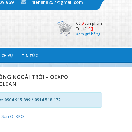
609 969
Thienlinh257@gmail.com
Có
0
sản phẩm
Trị giá:
0
₫
Xem giỏ hàng
DỊCH VỤ
TIN TỨC
ÓNG NGOÀI TRỜI – OEXPO
CLEAN
e: 0904 915 899 / 0914 518 172
:
Sơn OEXPO