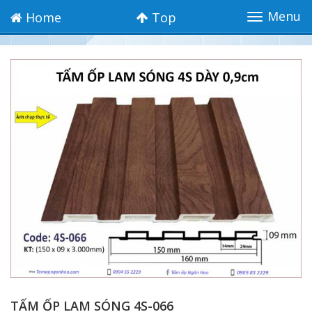
Menu
Home
Top
Toggle
navigation
TẤM ỐP LAM SÓNG 4S-066